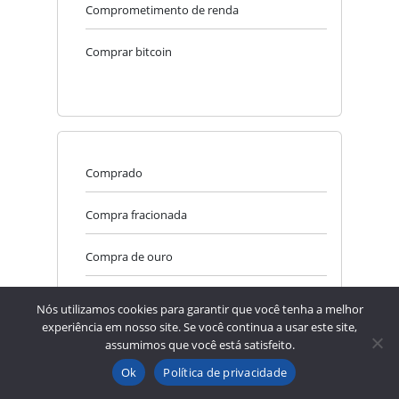
Comprometimento de renda
Comprar bitcoin
Comprado
Compra fracionada
Compra de ouro
Compound
Nós utilizamos cookies para garantir que você tenha a melhor
experiência em nosso site. Se você continua a usar este site,
Composição patrimonial
assumimos que você está satisfeito.
Ok
Política de privacidade
Composição de renda