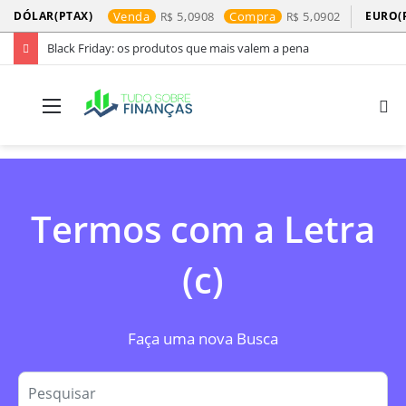
DÓLAR(PTAX)
Venda
5,0908
Compra
5,0902
EURO(
Black Friday: os produtos que mais valem a pena
Menu
P
p
Termos com a Letra
(c)
Faça uma nova Busca