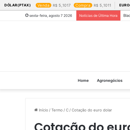
DÓLAR(PTAX)
Venda
5,1017
Compra
5,1011
EURO
Bla
sexta-feira, agosto 7 2026
Notícias de Última Hora
Home
Agronegócios
Início
/
Termo
/
C
/
Cotação do euro dolar​
Cotação do euro