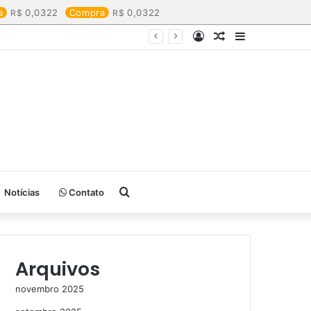
a
0,0322
Compra
0,0322
Entrar
Artigo
Barra
aleatório
Lateral
Procurar
Notícias
Contato
por
Arquivos
novembro 2025