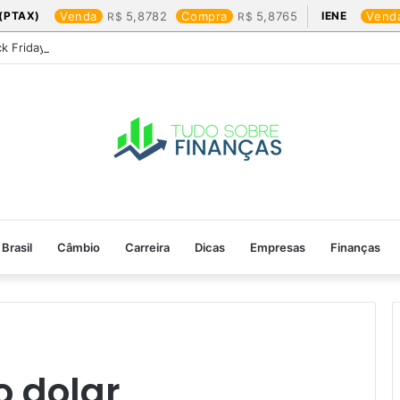
(PTAX)
Venda
5,8782
Compra
5,8765
IENE
Vend
ck Friday: os produtos que mais valem a pena
Brasil
Câmbio
Carreira
Dicas
Empresas
Finanças
 dolar​