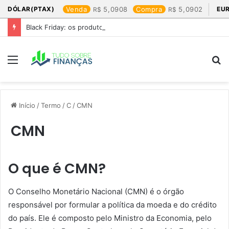
DÓLAR(PTAX)
Venda
5,0908
Compra
5,0902
EU
Black Friday: os produtos que mais valem a pena
Menu
P
p
Início
/
Termo
/
C
/
CMN
CMN
O que é CMN?
O Conselho Monetário Nacional (CMN) é o órgão
responsável por formular a política da moeda e do crédito
do país. Ele é composto pelo Ministro da Economia, pelo