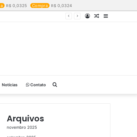
da
0,0325
Compra
0,0324
Entrar
Artigo
Barra
aleatório
Lateral
Procurar
Notícias
Contato
por
Arquivos
novembro 2025