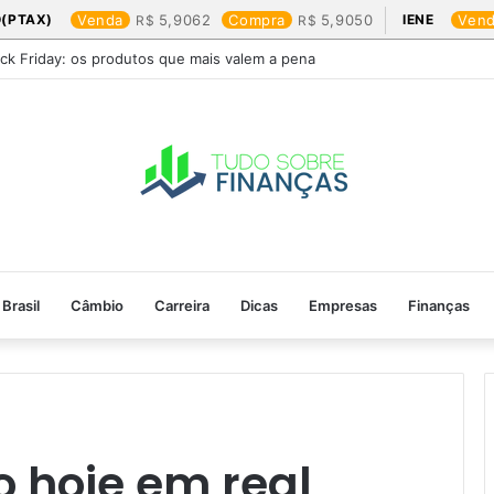
(PTAX)
Venda
5,9062
Compra
5,9050
IENE
Ven
ack Friday: os produtos que mais valem a pena
Brasil
Câmbio
Carreira
Dicas
Empresas
Finanças
 hoje em real​