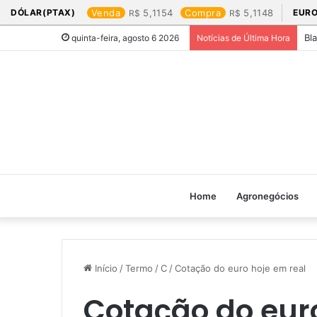
DÓLAR(PTAX)
Venda
5,1154
Compra
5,1148
EURO
Bl
quinta-feira, agosto 6 2026
Notícias de Última Hora
Home
Agronegócios
Início
/
Termo
/
C
/
Cotação do euro hoje em real​
Cotação do euro