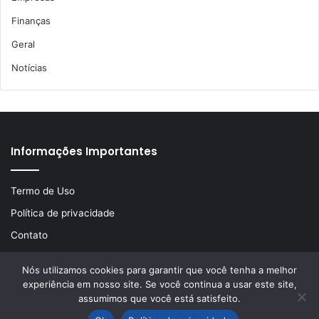
Finanças
Geral
Notícias
Informações Importantes
Termo de Uso
Política de privacidade
Contato
Nós utilizamos cookies para garantir que você tenha a melhor
experiência em nosso site. Se você continua a usar este site,
© Copyright 2026, Todos os direitos reservados | Desenvolvido
assumimos que você está satisfeito.
por
LA Comunicações