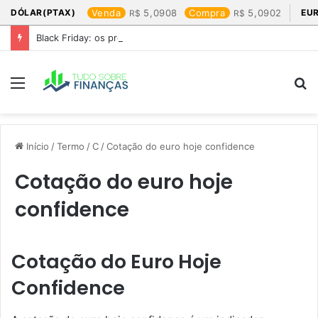
DÓLAR(PTAX)
Venda
5,0908
Compra
5,0902
EU
Black Friday: os produtos que mais valem a pena
Menu
P
p
Início
/
Termo
/
C
/
Cotação do euro hoje confidence​
Cotação do euro hoje
confidence​
Cotação do Euro Hoje
Confidence