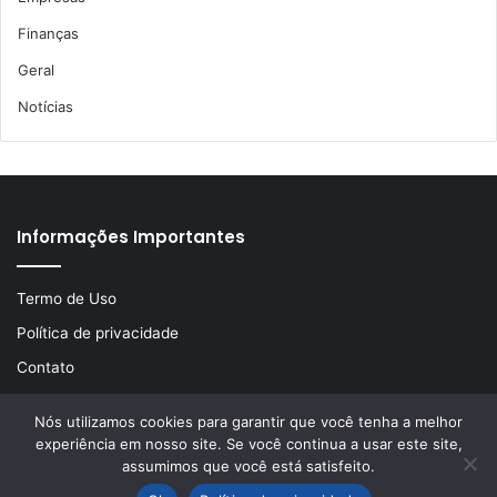
Finanças
Geral
Notícias
Informações Importantes
Termo de Uso
Política de privacidade
Contato
Nós utilizamos cookies para garantir que você tenha a melhor
experiência em nosso site. Se você continua a usar este site,
© Copyright 2026, Todos os direitos reservados | Desenvolvido
assumimos que você está satisfeito.
por
LA Comunicações