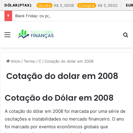
DÓLAR(PTAX)
Venda
5,0908
Compra
5,0902
EU
Black Friday: os produtos que mais valem a pena
Menu
P
p
Início
/
Termo
/
C
/
Cotação do dolar em 2008​
Cotação do dolar em 2008​
Cotação do Dólar em 2008
A cotação do dólar em 2008 foi marcada por uma série de
oscilações e instabilidades no mercado financeiro. O ano
foi marcado por eventos econômicos globais que