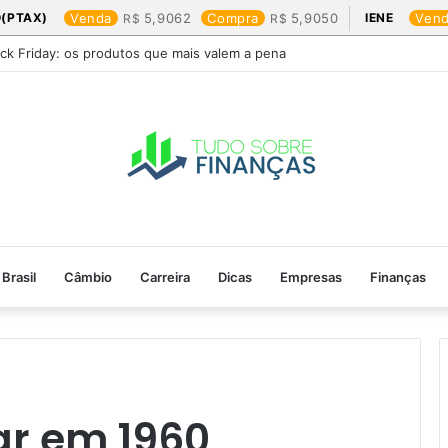
(PTAX)
Venda
5,9062
Compra
5,9050
IENE
Ven
ack Friday: os produtos que mais valem a pena
Brasil
Câmbio
Carreira
Dicas
Empresas
Finanças
r em 1960​