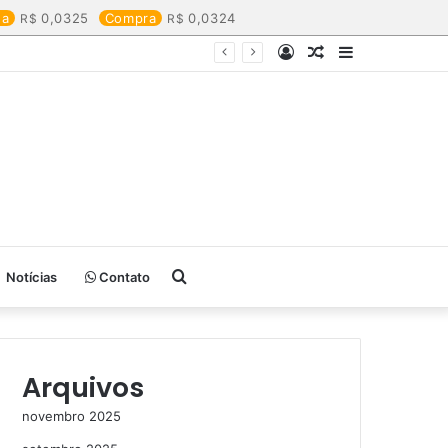
da
0,0325
Compra
0,0324
Entrar
Artigo
Barra
aleatório
Lateral
Procurar
Notícias
Contato
por
Arquivos
novembro 2025