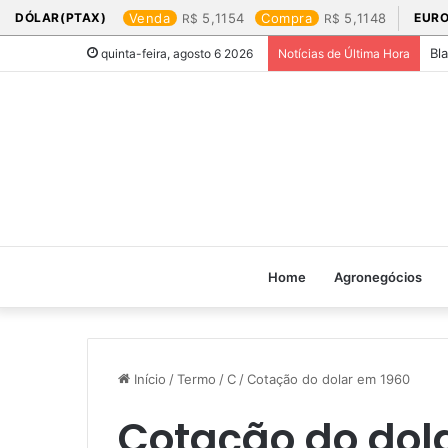
DÓLAR(PTAX)
Venda
5,1154
Compra
5,1148
EURO
Bl
quinta-feira, agosto 6 2026
Notícias de Última Hora
Home
Agronegócios
Início
/
Termo
/
C
/
Cotação do dolar em 1960​
Cotação do dola