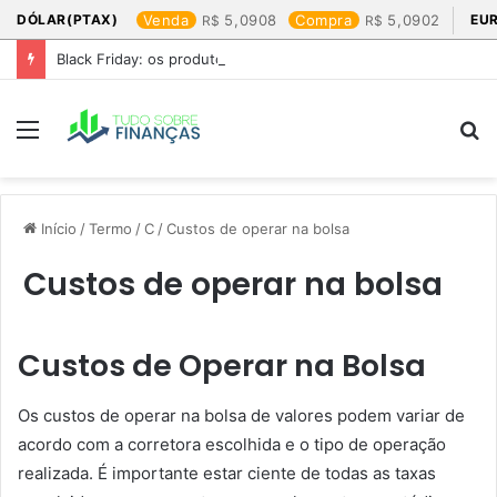
DÓLAR(PTAX)
Venda
5,0908
Compra
5,0902
EU
Black Friday: os produtos que mais valem a pena
Menu
P
p
Início
/
Termo
/
C
/
Custos de operar na bolsa
Custos de operar na bolsa
Custos de Operar na Bolsa
Os custos de operar na bolsa de valores podem variar de
acordo com a corretora escolhida e o tipo de operação
realizada. É importante estar ciente de todas as taxas