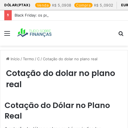
DÓLAR(PTAX)
Venda
5,0908
Compra
5,0902
EU
Black Friday: os produtos que mais valem a pena
Menu
P
p
Início
/
Termo
/
C
/
Cotação do dolar no plano real​
Cotação do dolar no plano
real​
Cotação do Dólar no Plano
Real