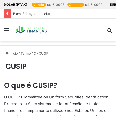
DÓLAR(PTAX)
Venda
5,0908
Compra
5,0902
EU
Black Friday: os produtos que mais valem a pena
Menu
P
p
Início
/
Termo
/
C
/
CUSIP
CUSIP
O que é CUSIP?
O CUSIP (Committee on Uniform Securities Identification
Procedures) é um sistema de identificação de títulos
financeiros, amplamente utilizado nos Estados Unidos e