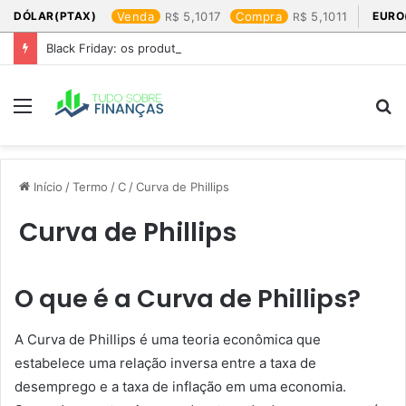
DÓLAR(PTAX)
Venda
5,1017
Compra
5,1011
EURO
Black Friday: os produtos que mais valem a pena
Menu
P
p
Início
/
Termo
/
C
/
Curva de Phillips
Curva de Phillips
O que é a Curva de Phillips?
A Curva de Phillips é uma teoria econômica que
estabelece uma relação inversa entre a taxa de
desemprego e a taxa de inflação em uma economia.