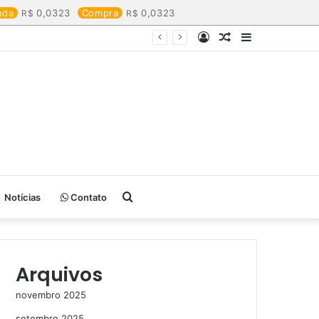
nda
0,0323
Compra
0,0323
Entrar
Artigo
Barra
aleatório
Lateral
Procurar
Notícias
Contato
por
Arquivos
novembro 2025
setembro 2025