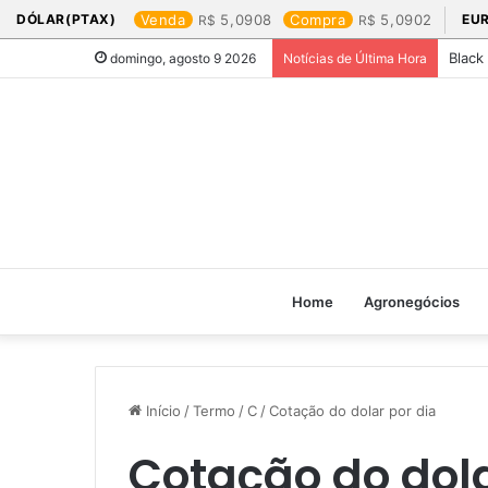
DÓLAR(PTAX)
Venda
5,0908
Compra
5,0902
EU
Black
domingo, agosto 9 2026
Notícias de Última Hora
Home
Agronegócios
Início
/
Termo
/
C
/
Cotação do dolar por dia​
Cotação do dola