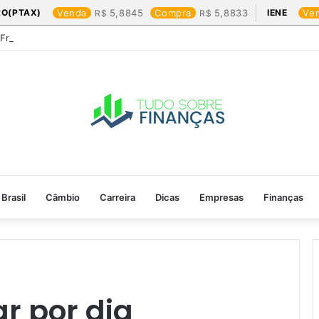
RO(PTAX)
Venda
5,8845
Compra
5,8833
IENE
Ve
 Friday: os produtos que mais valem a pena
Brasil
Câmbio
Carreira
Dicas
Empresas
Finanças
r por dia​