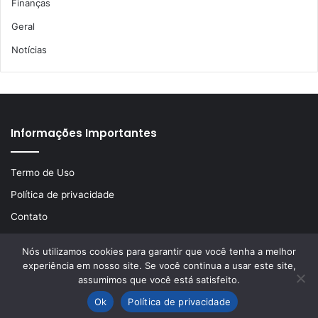
Finanças
Geral
Notícias
Informações Importantes
Termo de Uso
Política de privacidade
Contato
Nós utilizamos cookies para garantir que você tenha a melhor
experiência em nosso site. Se você continua a usar este site,
© Copyright 2026, Todos os direitos reservados | Desenvolvido
assumimos que você está satisfeito.
por
LA Comunicações
Ok
Política de privacidade