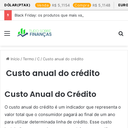
DÓLAR(PTAX)
Venda
5,1154
Compra
5,1148
EURO
Black Friday: os produtos que mais valem a pena
Menu
P
p
Início
/
Termo
/
C
/
Custo anual do crédito
Custo anual do crédito
Custo Anual do Crédito
O custo anual do crédito é um indicador que representa o
valor total que o consumidor pagará ao final de um ano
para utilizar determinada linha de crédito. Esse custo