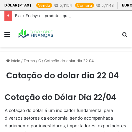
DÓLAR(PTAX)
Venda
5,1154
Compra
5,1148
EURO
Black Friday: os produtos que mais valem a pena
Menu
P
p
Início
/
Termo
/
C
/
Cotação do dolar dia 22 04​
Cotação do dolar dia 22 04​
Cotação do Dólar Dia 22/04
A cotação do dólar é um indicador fundamental para
diversos setores da economia, sendo acompanhada
diariamente por investidores, importadores, exportadores