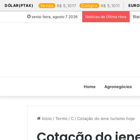
DÓLAR(PTAX)
Venda
5,1017
Compra
5,1011
EURO
Bla
sexta-feira, agosto 7 2026
Notícias de Última Hora
Home
Agronegócios
Início
/
Termo
/
C
/
Cotação do iene turismo hoje​
Cotação do iene