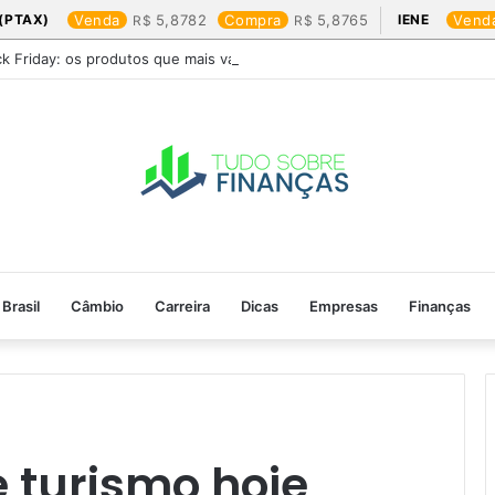
(PTAX)
Venda
5,8782
Compra
5,8765
IENE
Vend
ck Friday: os produtos que mais valem a pena
Brasil
Câmbio
Carreira
Dicas
Empresas
Finanças
 turismo hoje​