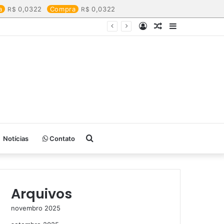
a
0,0322
Compra
0,0322
Entrar
Artigo
Barra
aleatório
Lateral
Procurar
Notícias
Contato
por
Arquivos
novembro 2025