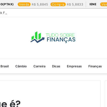
RO(PTAX)
Venda
5,8845
Compra
5,8833
IENE
Ve
ck Friday: os produtos que mais valem a pena
Brasil
Câmbio
Carreira
Dicas
Empresas
Finanças
ue é?