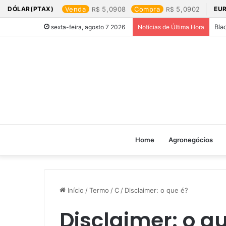
DÓLAR(PTAX)
Venda
5,0908
Compra
5,0902
EU
Bla
sexta-feira, agosto 7 2026
Notícias de Última Hora
Home
Agronegócios
Início
/
Termo
/
C
/
Disclaimer: o que é?
Disclaimer: o q