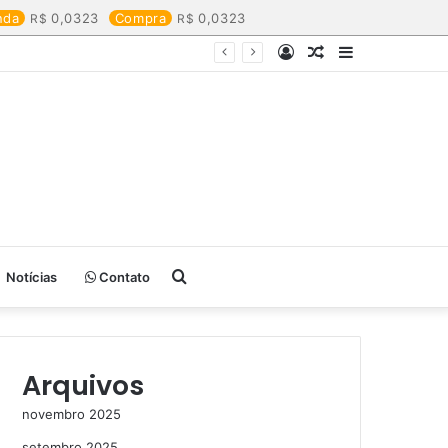
nda
0,0323
Compra
0,0323
Entrar
Artigo
Barra
aleatório
Lateral
Procurar
Notícias
Contato
por
Arquivos
novembro 2025
setembro 2025