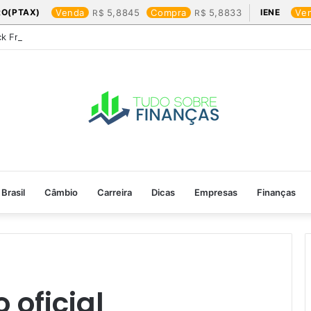
RO(PTAX)
Venda
5,8845
Compra
5,8833
IENE
Ve
ck Friday: os produtos que mais valem a pena
Brasil
Câmbio
Carreira
Dicas
Empresas
Finanças
oficial​