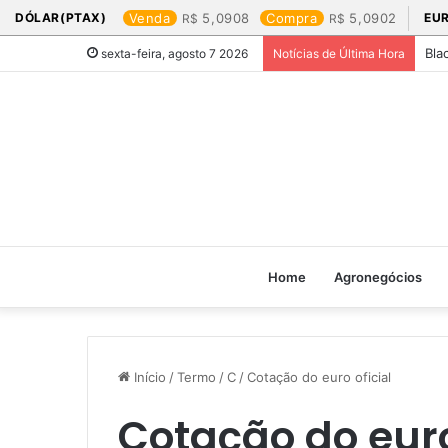
DÓLAR(PTAX)
Venda
5,0908
Compra
5,0902
EU
Bla
sexta-feira, agosto 7 2026
Notícias de Última Hora
Home
Agronegócios
Início
/
Termo
/
C
/
Cotação do euro oficial​
Cotação do euro 