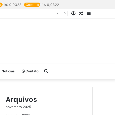
a
0,0322
Compra
0,0322
Entrar
Artigo
Barra
aleatório
Lateral
Procurar
Notícias
Contato
por
Arquivos
novembro 2025