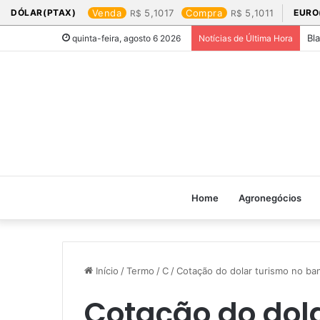
DÓLAR(PTAX)
Venda
5,1017
Compra
5,1011
EURO
Bl
quinta-feira, agosto 6 2026
Notícias de Última Hora
Home
Agronegócios
Início
/
Termo
/
C
/
Cotação do dolar turismo no banc
Cotação do dol