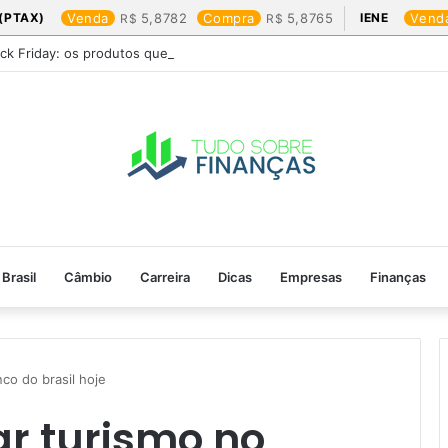
(PTAX)
Venda
5,8782
Compra
5,8765
IENE
Vend
ack Friday: os produtos que mais valem a pena
Brasil
Câmbio
Carreira
Dicas
Empresas
Finanças
o do brasil hoje​
ar turismo no