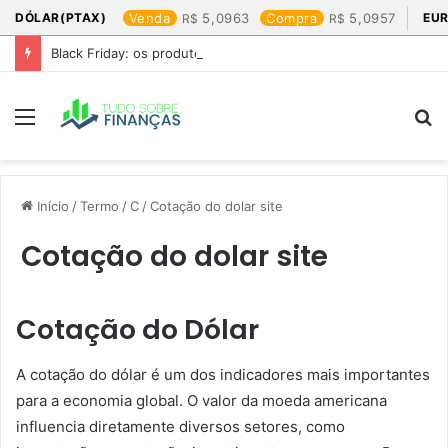
DÓLAR(PTAX)
Venda
5,0963
Compra
5,0957
EUR
Black Friday: os produtos que mais valem a pena
Menu
P
p
Início
/
Termo
/
C
/
Cotação do dolar site​
Cotação do dolar site​
Cotação do Dólar
A cotação do dólar é um dos indicadores mais importantes
para a economia global. O valor da moeda americana
influencia diretamente diversos setores, como