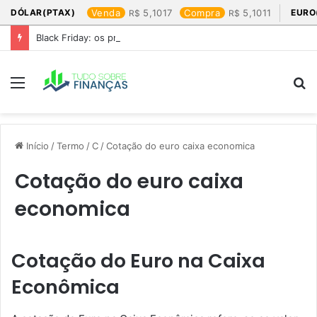
DÓLAR(PTAX)
Venda
5,1017
Compra
5,1011
EURO
Black Friday: os produtos que mais valem a pena
Menu
P
p
Início
/
Termo
/
C
/
Cotação do euro caixa economica​
Cotação do euro caixa
economica​
Cotação do Euro na Caixa
Econômica