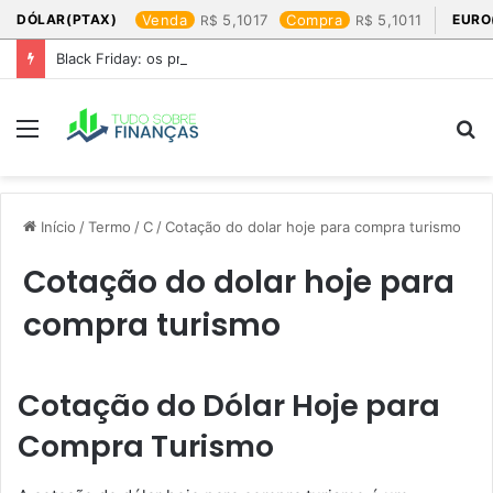
DÓLAR(PTAX)
Venda
5,1017
Compra
5,1011
EURO
Black Friday: os produtos que mais valem a pena
Menu
P
p
Início
/
Termo
/
C
/
Cotação do dolar hoje para compra turismo​
Cotação do dolar hoje para
compra turismo​
Cotação do Dólar Hoje para
Compra Turismo