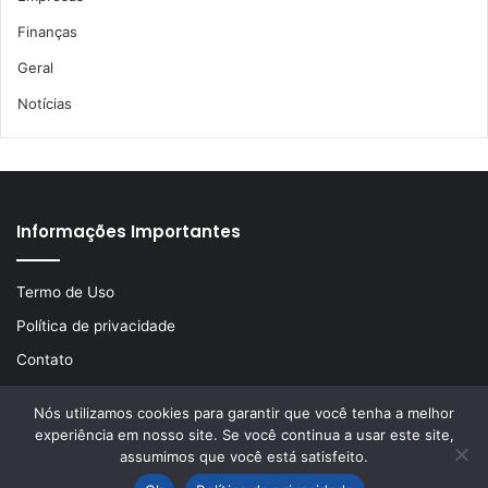
Finanças
Geral
Notícias
Informações Importantes
Termo de Uso
Política de privacidade
Contato
Nós utilizamos cookies para garantir que você tenha a melhor
experiência em nosso site. Se você continua a usar este site,
© Copyright 2026, Todos os direitos reservados | Desenvolvido
assumimos que você está satisfeito.
por
LA Comunicações