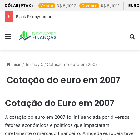
DÓLAR(PTAX)
Venda
5,1017
Compra
5,1011
EURO
Black Friday: os produtos que mais valem a pena
Menu
P
p
Início
/
Termo
/
C
/
Cotação do euro em 2007​
Cotação do euro em 2007​
Cotação do Euro em 2007
A cotação do euro em 2007 foi influenciada por diversos
fatores econômicos e políticos que impactaram
diretamente o mercado financeiro. A moeda europeia teve