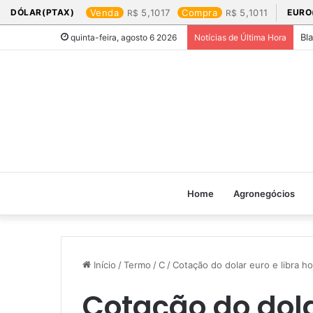
DÓLAR(PTAX)
Venda
5,1017
Compra
5,1011
EURO
Bl
quinta-feira, agosto 6 2026
Notícias de Última Hora
Home
Agronegócios
Início
/
Termo
/
C
/
Cotação do dolar euro e libra hoj
Cotação do dolar