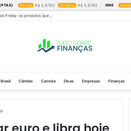
(PTAX)
Venda
5,8782
Compra
5,8765
IENE
Vend
ack Friday: os produtos que mais valem a pena
Brasil
Câmbio
Carreira
Dicas
Empresas
Finanças
e​
 euro e libra hoje​