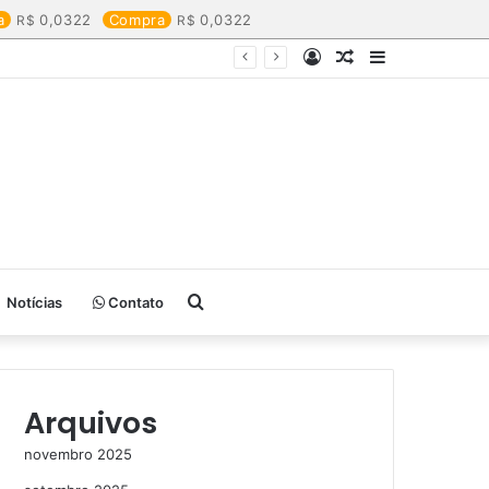
a
0,0322
Compra
0,0322
Entrar
Artigo
Barra
aleatório
Lateral
Procurar
Notícias
Contato
por
Arquivos
novembro 2025