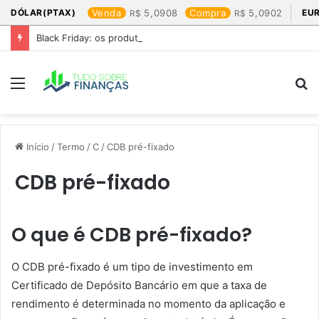
DÓLAR(PTAX)
Venda
5,0908
Compra
5,0902
EU
Black Friday: os produtos que mais valem a pena
Menu
P
p
Início
/
Termo
/
C
/
CDB pré-fixado
CDB pré-fixado
O que é CDB pré-fixado?
O CDB pré-fixado é um tipo de investimento em
Certificado de Depósito Bancário em que a taxa de
rendimento é determinada no momento da aplicação e