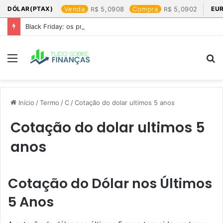
DÓLAR(PTAX)
Venda
5,0908
Compra
5,0902
EU
Black Friday: os produtos que mais valem a pena
Menu
P
p
Início
/
Termo
/
C
/
Cotação do dolar ultimos 5 anos​
Cotação do dolar ultimos 5
anos​
Cotação do Dólar nos Últimos
5 Anos