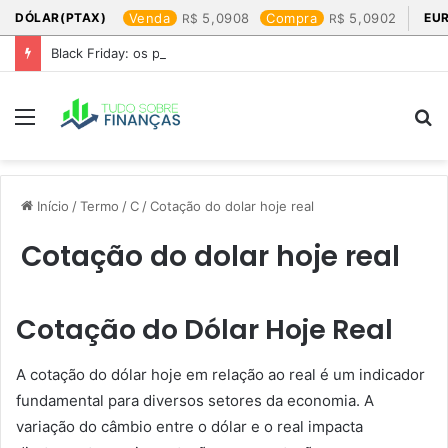
DÓLAR(PTAX)
Venda
5,0908
Compra
5,0902
EU
Black Friday: os produtos que mais valem a pena
Menu
P
p
Início
/
Termo
/
C
/
Cotação do dolar hoje real​
Cotação do dolar hoje real​
Cotação do Dólar Hoje Real
A cotação do dólar hoje em relação ao real é um indicador
fundamental para diversos setores da economia. A
variação do câmbio entre o dólar e o real impacta