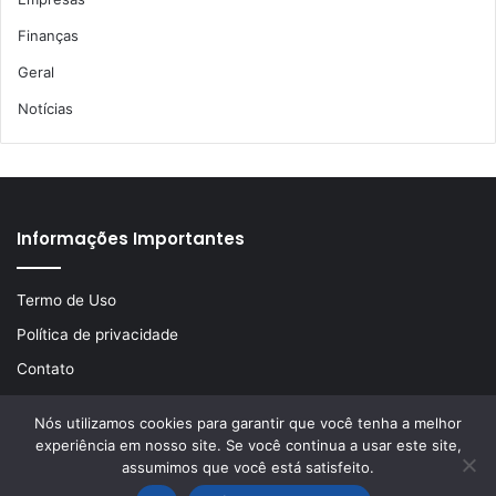
Finanças
Geral
Notícias
Informações Importantes
Termo de Uso
Política de privacidade
Contato
Nós utilizamos cookies para garantir que você tenha a melhor
experiência em nosso site. Se você continua a usar este site,
© Copyright 2026, Todos os direitos reservados | Desenvolvido
assumimos que você está satisfeito.
por
LA Comunicações