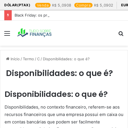
DÓLAR(PTAX)
Venda
5,0908
Compra
5,0902
EU
Black Friday: os produtos que mais valem a pena
Menu
P
p
Início
/
Termo
/
C
/
Disponibilidades: o que é?
Disponibilidades: o que é?
Disponibilidades: o que é?
Disponibilidades, no contexto financeiro, referem-se aos
recursos financeiros que uma empresa possui em caixa ou
em contas bancárias que podem ser facilmente