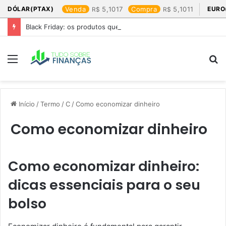
DÓLAR(PTAX)
Venda
5,1017
Compra
5,1011
EURO
Black Friday: os produtos que mais valem a pena
Menu
P
p
Início
/
Termo
/
C
/
Como economizar dinheiro
Como economizar dinheiro
Como economizar dinheiro:
dicas essenciais para o seu
bolso