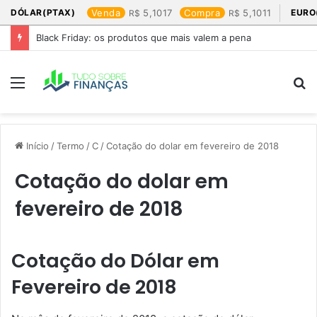
DÓLAR(PTAX)
Venda
5,1017
Compra
5,1011
EURO
Black Friday: os produtos que mais valem a pena
Menu
P
p
Início
/
Termo
/
C
/
Cotação do dolar em fevereiro de 2018​
Cotação do dolar em
fevereiro de 2018​
Cotação do Dólar em
Fevereiro de 2018