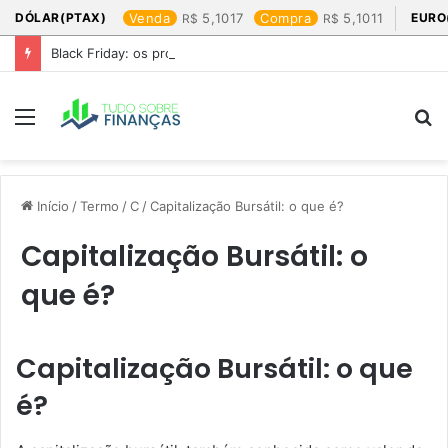
DÓLAR(PTAX)
Venda
5,1017
Compra
5,1011
EURO
Black Friday: os produtos que mais valem a pena
Menu
P
p
Início
/
Termo
/
C
/
Capitalização Bursátil: o que é?
Capitalização Bursátil: o
que é?
Capitalização Bursátil: o que
é?