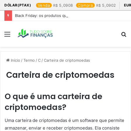
DÓLAR(PTAX)
Venda
5,0908
Compra
5,0902
EU
Black Friday: os produtos que mais valem a pena
Menu
P
p
Início
/
Termo
/
C
/
Carteira de criptomoedas
Carteira de criptomoedas
O que é uma carteira de
criptomoedas?
Uma carteira de criptomoedas é um software que permite
armazenar, enviar e receber criptomoedas. Ela consiste