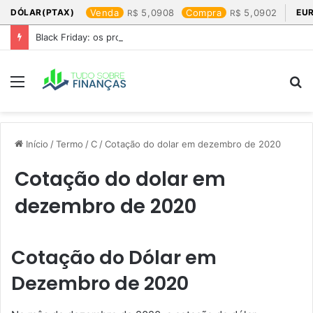
DÓLAR(PTAX)
Venda
5,0908
Compra
5,0902
EU
Black Friday: os produtos que mais valem a pena
Menu
P
p
Início
/
Termo
/
C
/
Cotação do dolar em dezembro de 2020​
Cotação do dolar em
dezembro de 2020​
Cotação do Dólar em
Dezembro de 2020