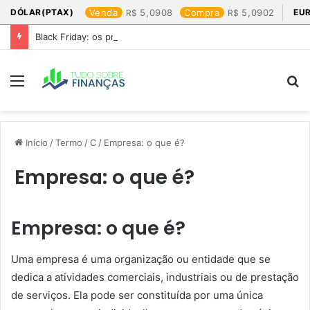
DÓLAR(PTAX)
Venda
5,0908
Compra
5,0902
EU
Black Friday: os produtos que mais valem a pena
Menu
P
p
Início
/
Termo
/
C
/
Empresa: o que é?
Empresa: o que é?
Empresa: o que é?
Uma empresa é uma organização ou entidade que se
dedica a atividades comerciais, industriais ou de prestação
de serviços. Ela pode ser constituída por uma única