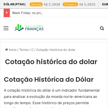
DÓLAR(PTAX)
Venda
5,0908
Compra
5,0902
EU
Black Friday: os produtos que mais valem a pena
Menu
P
p
Início
/
Termo
/
C
/
Cotação histórica do dolar​
Cotação histórica do dolar​
Cotação Histórica do Dólar
A cotação histórica do dólar é um indicador fundamental
para analisar a evolução da moeda norte-americana ao
longo do tempo. Esse histórico de preços permite