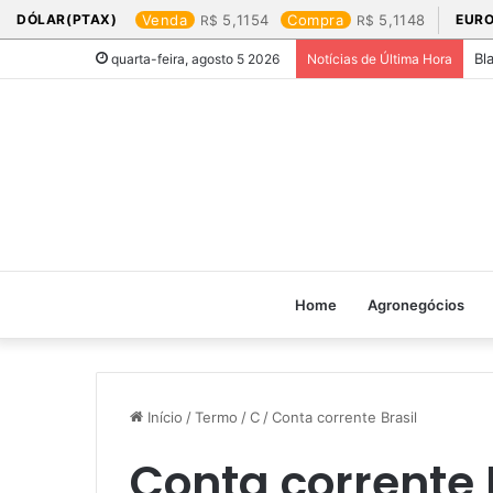
DÓLAR(PTAX)
Venda
5,1154
Compra
5,1148
EURO
Bl
quarta-feira, agosto 5 2026
Notícias de Última Hora
Home
Agronegócios
Início
/
Termo
/
C
/
Conta corrente Brasil
Conta corrente 