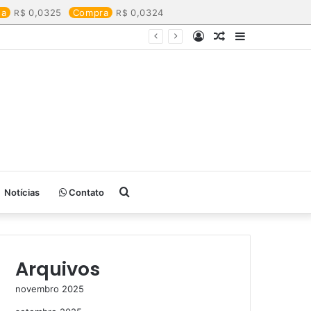
da
0,0325
Compra
0,0324
Entrar
Artigo
Barra
aleatório
Lateral
Procurar
Notícias
Contato
por
Arquivos
novembro 2025