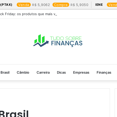
(PTAX)
Venda
5,9062
Compra
5,9050
IENE
Ven
ack Friday: os produtos que mais valem a pena
Brasil
Câmbio
Carreira
Dicas
Empresas
Finanças
Brasil