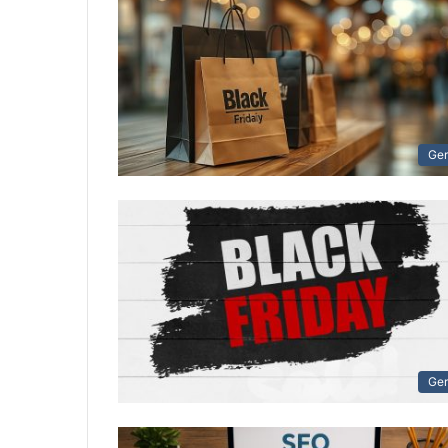
Ger
Ger