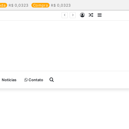
nda
0,0323
Compra
0,0323
Entrar
Artigo
Barra
aleatório
Lateral
Procurar
Notícias
Contato
por