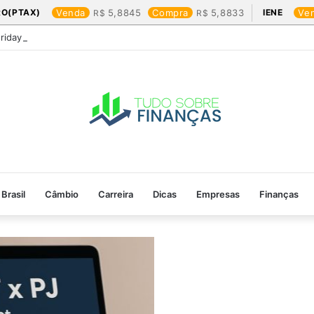
RO(PTAX)
Venda
5,8845
Compra
5,8833
IENE
Ve
Friday: os produtos que mais valem a pena
Brasil
Câmbio
Carreira
Dicas
Empresas
Finanças