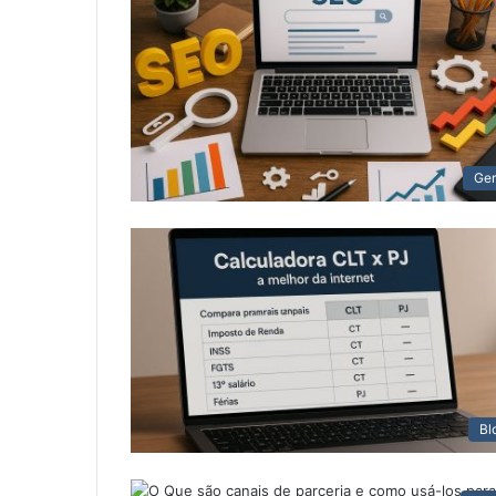
Ger
Bl