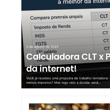
2 de agosto de 2025
Calculadora CLT x P
da internet!
jeta
Você já recebeu uma proposta de trabalho tentadora: sa
menos impostos? Mas logo veio a dúvida: será…