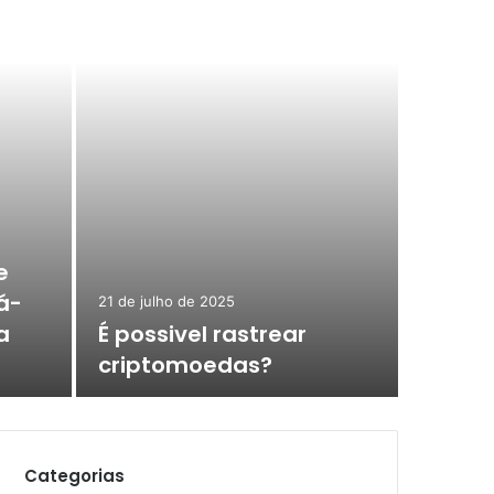
18 de julh
Com
Con
e
Fin
á-
21 de julho de 2025
a
É possivel rastrear
Elaborar u
criptomoedas?
important
Categorias