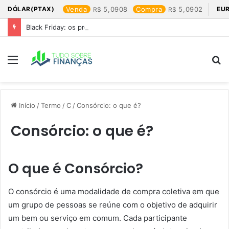
DÓLAR(PTAX)
Venda
5,0908
Compra
5,0902
EU
Black Friday: os produtos que mais valem a pena
Menu
P
p
Início
/
Termo
/
C
/
Consórcio: o que é?
Consórcio: o que é?
O que é Consórcio?
O consórcio é uma modalidade de compra coletiva em que
um grupo de pessoas se reúne com o objetivo de adquirir
um bem ou serviço em comum. Cada participante