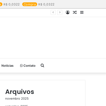
a
0,0322
Compra
0,0322
Entrar
Artigo
Barra
aleatório
Lateral
Procurar
Notícias
Contato
por
Arquivos
novembro 2025