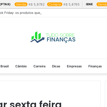
(PTAX)
Venda
5,8782
Compra
5,8765
IENE
Vend
ack Friday: os produtos que mais valem a pena
Brasil
Câmbio
Carreira
Dicas
Empresas
Finanças
 sexta feira​