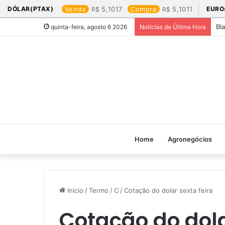
DÓLAR(PTAX)
Venda
5,1017
Compra
5,1011
EURO
Bl
quinta-feira, agosto 6 2026
Notícias de Última Hora
Home
Agronegócios
Início
/
Termo
/
C
/
Cotação do dolar sexta feira​
Cotação do dolar