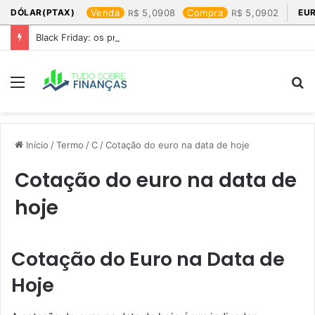
DÓLAR(PTAX)
Venda
5,0908
Compra
5,0902
EU
Black Friday: os produtos que mais valem a pena
Menu
P
p
Início
/
Termo
/
C
/
Cotação do euro na data de hoje​
Cotação do euro na data de
hoje​
Cotação do Euro na Data de
Hoje