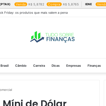
(PTAX)
Venda
5,8782
Compra
5,8765
IENE
Vend
ack Friday: os produtos que mais valem a pena
Brasil
Câmbio
Carreira
Dicas
Empresas
Finanças
omercial
 Míni de Dólar