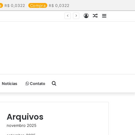
a
0,0322
Compra
0,0322
Entrar
Artigo
Barra
aleatório
Lateral
Procurar
Notícias
Contato
por
Arquivos
novembro 2025