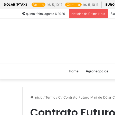
DÓLAR(PTAX)
Venda
5,1017
Compra
5,1011
EURO
Bl
quinta-feira, agosto 6 2026
Notícias de Última Hora
Home
Agronegócios
Início
/
Termo
/
C
/
Contrato Futuro Míni de Dólar C
Contrato Futuro