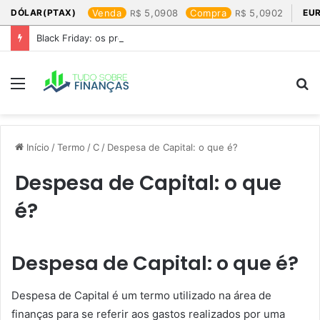
DÓLAR(PTAX)
Venda
5,0908
Compra
5,0902
EU
Black Friday: os produtos que mais valem a pena
Menu
P
p
Início
/
Termo
/
C
/
Despesa de Capital: o que é?
Despesa de Capital: o que
é?
Despesa de Capital: o que é?
Despesa de Capital é um termo utilizado na área de
finanças para se referir aos gastos realizados por uma