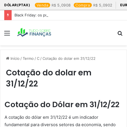
DÓLAR(PTAX)
Venda
5,0908
Compra
5,0902
EU
Black Friday: os produtos que mais valem a pena
Menu
P
p
Início
/
Termo
/
C
/
Cotação do dolar em 31/12/22​
Cotação do dolar em
31/12/22​
Cotação do Dólar em 31/12/22
A cotação do dólar em 31/12/22 é um indicador
fundamental para diversos setores da economia, sendo