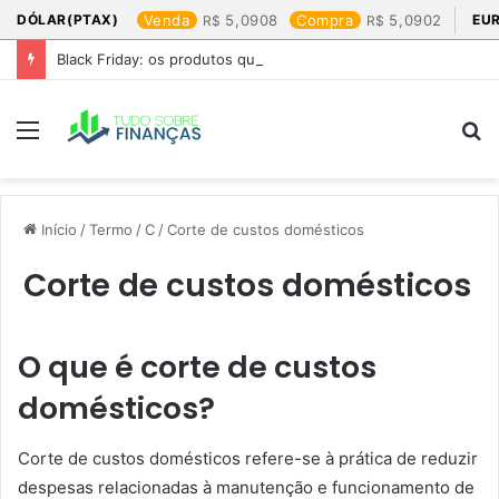
DÓLAR(PTAX)
Venda
5,0908
Compra
5,0902
EU
Black Friday: os produtos que mais valem a pena
Menu
P
p
Início
/
Termo
/
C
/
Corte de custos domésticos
Corte de custos domésticos
O que é corte de custos
domésticos?
Corte de custos domésticos refere-se à prática de reduzir
despesas relacionadas à manutenção e funcionamento de