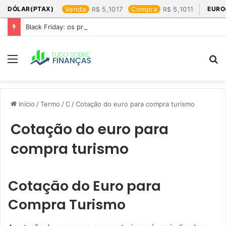
DÓLAR(PTAX)
Venda
5,1017
Compra
5,1011
EURO
Black Friday: os produtos que mais valem a pena
Menu
P
p
Início
/
Termo
/
C
/
Cotação do euro para compra turismo​
Cotação do euro para
compra turismo​
Cotação do Euro para
Compra Turismo