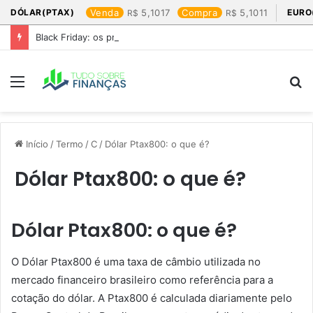
DÓLAR(PTAX)
Venda
5,1017
Compra
5,1011
EURO
Black Friday: os produtos que mais valem a pena
Menu
P
p
Início
/
Termo
/
C
/
Dólar Ptax800: o que é?
Dólar Ptax800: o que é?
Dólar Ptax800: o que é?
O Dólar Ptax800 é uma taxa de câmbio utilizada no
mercado financeiro brasileiro como referência para a
cotação do dólar. A Ptax800 é calculada diariamente pelo