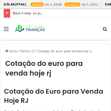
DÓLAR(PTAX)
Venda
5,0908
Compra
5,0902
EU
Black Friday: os produtos que mais valem a pena
Menu
P
p
Início
/
Termo
/
C
/
Cotação do euro para venda hoje rj​
Cotação do euro para
venda hoje rj​
Cotação do Euro para Venda
Hoje RJ