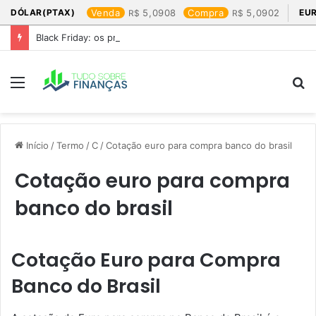
DÓLAR(PTAX)
Venda
5,0908
Compra
5,0902
EU
Black Friday: os produtos que mais valem a pena
Menu
P
p
Início
/
Termo
/
C
/
Cotação euro para compra banco do brasil​
Cotação euro para compra
banco do brasil​
Cotação Euro para Compra
Banco do Brasil