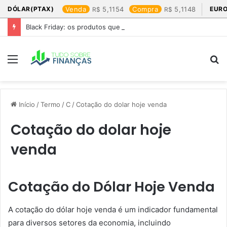
DÓLAR(PTAX)
Venda
5,1154
Compra
5,1148
EURO
Black Friday: os produtos que mais valem a pena
Menu
P
p
Início
/
Termo
/
C
/
Cotação do dolar hoje venda​
Cotação do dolar hoje
venda​
Cotação do Dólar Hoje Venda
A cotação do dólar hoje venda é um indicador fundamental
para diversos setores da economia, incluindo