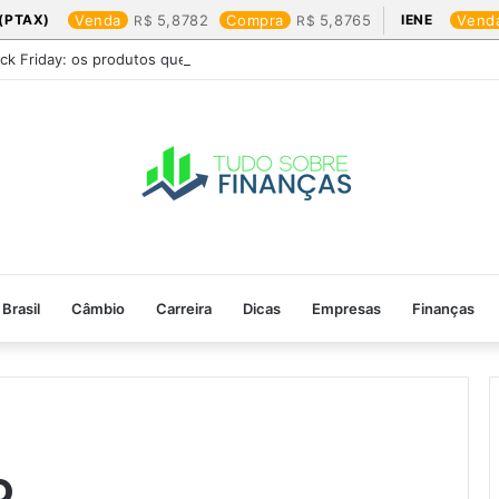
(PTAX)
Venda
5,8782
Compra
5,8765
IENE
Vend
ack Friday: os produtos que mais valem a pena
Brasil
Câmbio
Carreira
Dicas
Empresas
Finanças
o