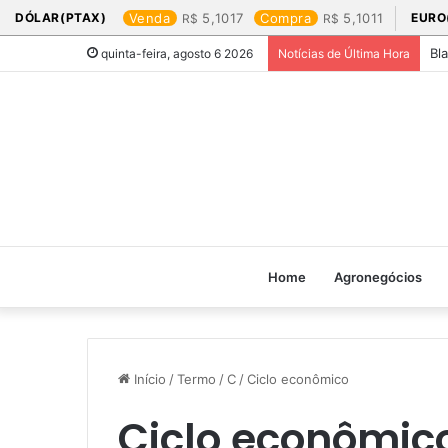
DÓLAR(PTAX)
Venda
5,1017
Compra
5,1011
EURO
Bl
quinta-feira, agosto 6 2026
Notícias de Última Hora
Home
Agronegócios
Início
/
Termo
/
C
/
Ciclo econômico
Ciclo econômic