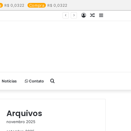
a
0,0322
Compra
0,0322
Entrar
Artigo
Barra
aleatório
Lateral
Procurar
Notícias
Contato
por
Arquivos
novembro 2025