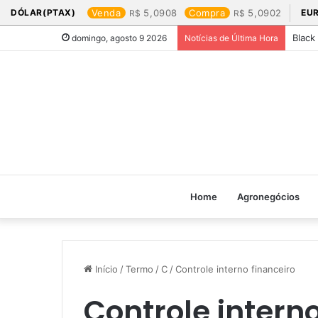
DÓLAR(PTAX)
Venda
5,0908
Compra
5,0902
EU
Black
domingo, agosto 9 2026
Notícias de Última Hora
Home
Agronegócios
Início
/
Termo
/
C
/
Controle interno financeiro
Controle interno